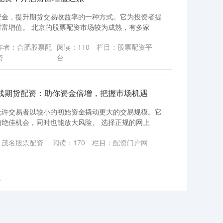
资金，提升期货交易收益率的一种方式。它为投资者提
富增值。 北京的股票配资市场较为成熟，有多家
作者：合肥股票配
阅读：
110
栏目：
股票配资平
资
台
线期货配资：助你资金倍增，把握市场机遇
允许交易者以较小的初始资金撬动更大的交易规模。它
绝佳机会，同时也能放大风险。 选择正规的网上
：茂名股票配资
阅读：
170
栏目：
配资门户网
录