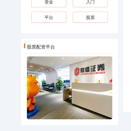
资金
入门
平台
股票
股票配资平台