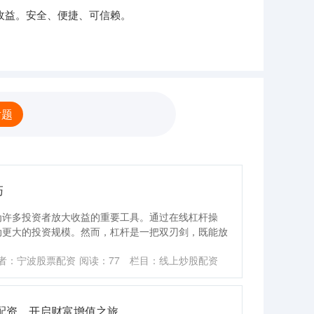
收益。安全、便捷、可信赖。
话题
巧
为许多投资者放大收益的重要工具。通过在线杠杆操
动更大的投资规模。然而，杠杆是一把双刃剑，既能放
者：宁波股票配资
阅读：
77
栏目：
线上炒股配资
配资，开启财富增值之旅