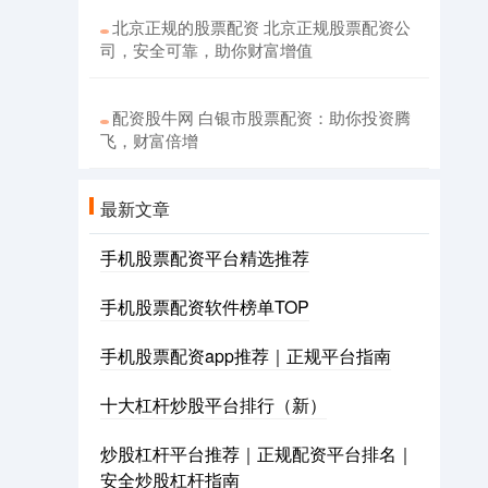
北京正规的股票配资 北京正规股票配资公
司，安全可靠，助你财富增值
配资股牛网 白银市股票配资：助你投资腾
飞，财富倍增
最新文章
手机股票配资平台精选推荐
手机股票配资软件榜单TOP
手机股票配资app推荐｜正规平台指南
十大杠杆炒股平台排行（新）
炒股杠杆平台推荐｜正规配资平台排名｜
安全炒股杠杆指南