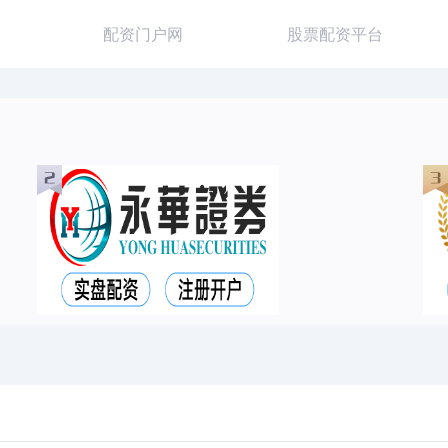
配资门户网
股票配资平台