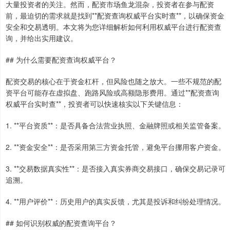
大量投资者的关注。然而，配资市场鱼龙混杂，投资者在参与配资
前，最迫切的需求就是找到**配资查询权威平台实时查**，以确保资金
安全和交易透明。本文将为您详细解析如何利用权威平台进行配资查
询，并给出实用建议。
## 为什么需要配资查询权威平台？
配资交易的核心在于资金杠杆，但风险也随之放大。一些不规范的配
资平台可能存在虚拟盘、跑路风险或高额隐形费用。通过**配资查询
权威平台实时查**，投资者可以快速核实以下关键信息：
1. **平台资质**：是否具备合法营业执照、金融牌照或相关监管备案。
2. **资金安全**：是否采用第三方资金托管，避免平台挪用客户资金。
3. **交易数据真实性**：是否接入真实券商交易接口，确保交易记录可
追溯。
4. **用户评价**：历史用户的真实反馈，尤其是投诉和纠纷处理情况。
## 如何识别权威的配资查询平台？