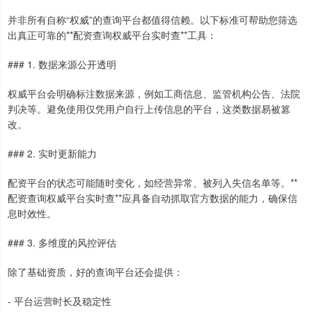
并非所有自称“权威”的查询平台都值得信赖。以下标准可帮助您筛选
出真正可靠的**配资查询权威平台实时查**工具：
### 1. 数据来源公开透明
权威平台会明确标注数据来源，例如工商信息、监管机构公告、法院
判决等。避免使用仅凭用户自行上传信息的平台，这类数据易被篡
改。
### 2. 实时更新能力
配资平台的状态可能随时变化，如经营异常、被列入失信名单等。**
配资查询权威平台实时查**应具备自动抓取官方数据的能力，确保信
息时效性。
### 3. 多维度的风控评估
除了基础资质，好的查询平台还会提供：
- 平台运营时长及稳定性