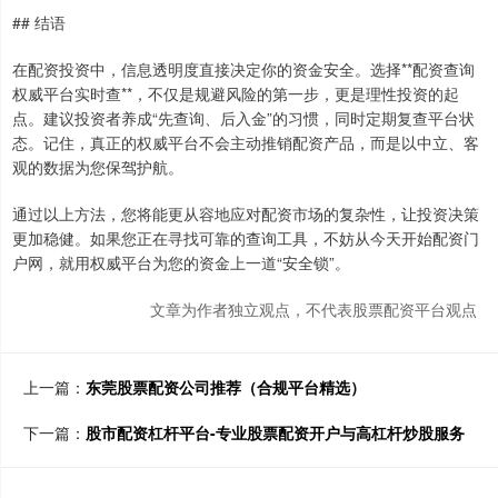
## 结语
在配资投资中，信息透明度直接决定你的资金安全。选择**配资查询
权威平台实时查**，不仅是规避风险的第一步，更是理性投资的起
点。建议投资者养成“先查询、后入金”的习惯，同时定期复查平台状
态。记住，真正的权威平台不会主动推销配资产品，而是以中立、客
观的数据为您保驾护航。
通过以上方法，您将能更从容地应对配资市场的复杂性，让投资决策
更加稳健。如果您正在寻找可靠的查询工具，不妨从今天开始配资门
户网，就用权威平台为您的资金上一道“安全锁”。
文章为作者独立观点，不代表股票配资平台观点
上一篇：
东莞股票配资公司推荐（合规平台精选）
下一篇：
股市配资杠杆平台-专业股票配资开户与高杠杆炒股服务