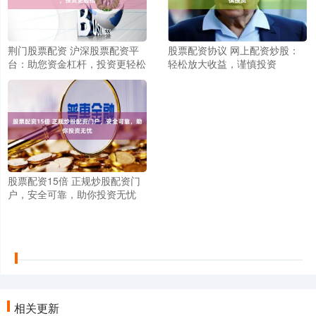
荆门股票配资 沪深股票配资平
股票配资协议 网上配资炒股：
台：助您资金杠杆，投资更轻松
轻松放大收益，谨慎投资
股票配资15倍 正规炒股配资门
户，安全可靠，助你投资无忧
相关更新