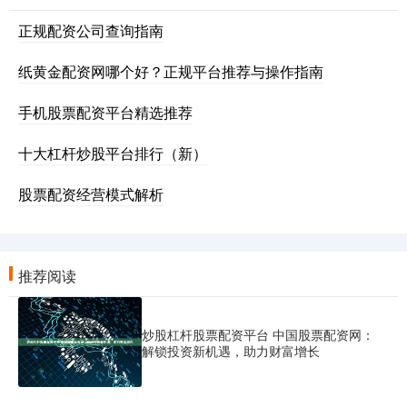
正规配资公司查询指南
纸黄金配资网哪个好？正规平台推荐与操作指南
手机股票配资平台精选推荐
十大杠杆炒股平台排行（新）
股票配资经营模式解析
推荐阅读
炒股杠杆股票配资平台 中国股票配资网：
解锁投资新机遇，助力财富增长