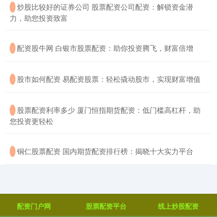
​炒股比较好的证券公司 股票配资公司配资：解锁资金潜
·
力，助您投资致富
​配资股牛网 白银市股票配资：助你投资腾飞，财富倍增
·
​股市如何配资 易配资股票：轻松撬动股市，实现财富增值
·
​股票配资利率多少 厦门恒指期货配资：低门槛高杠杆，助
·
您投资更轻松
​铜仁股票配资 国内期货配资排行榜：揭晓十大实力平台
·
配资门户网
股票配资平台
线上炒股配资