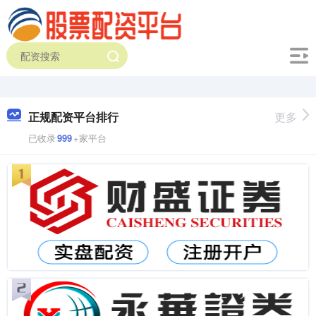
正规配资平台排行
更多
已收录
999
+家平台