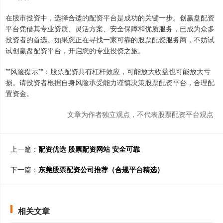
在股市投资中，选择合适的配资平台是成功的关键一步。创赢盘配资
平台凭借其专业资质、灵活方案、安全保障和优质服务，已成为众多
投资者的首选。如果您正在寻找一家可靠的股票配资服务商，不妨试
试创赢盘配资平台，开启您的专业投资之旅。
**风险提示**：股票配资具有杠杆效应，可能放大收益也可能放大亏
损。请投资者根据自身风险承受能力谨慎决策股票配资平台，合理配
置资金。
文章为作者独立观点，不代表股票配资平台观点
上一篇：
配资优选 股票配资网站 安全可靠
下一篇：
东莞股票配资公司推荐（合规平台精选）
相关文章