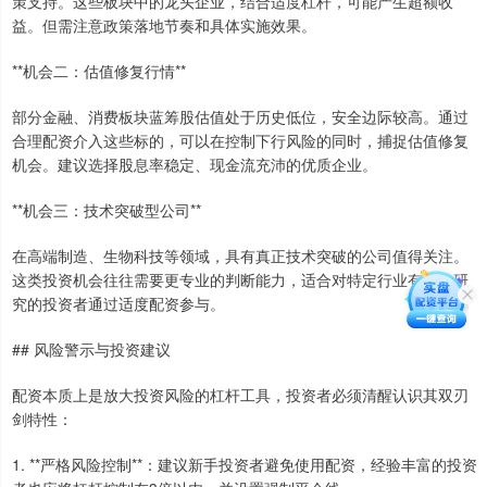
策支持。这些板块中的龙头企业，结合适度杠杆，可能产生超额收
益。但需注意政策落地节奏和具体实施效果。
**机会二：估值修复行情**
部分金融、消费板块蓝筹股估值处于历史低位，安全边际较高。通过
合理配资介入这些标的，可以在控制下行风险的同时，捕捉估值修复
机会。建议选择股息率稳定、现金流充沛的优质企业。
**机会三：技术突破型公司**
在高端制造、生物科技等领域，具有真正技术突破的公司值得关注。
这类投资机会往往需要更专业的判断能力，适合对特定行业有深入研
究的投资者通过适度配资参与。
## 风险警示与投资建议
配资本质上是放大投资风险的杠杆工具，投资者必须清醒认识其双刃
剑特性：
1. **严格风险控制**：建议新手投资者避免使用配资，经验丰富的投资